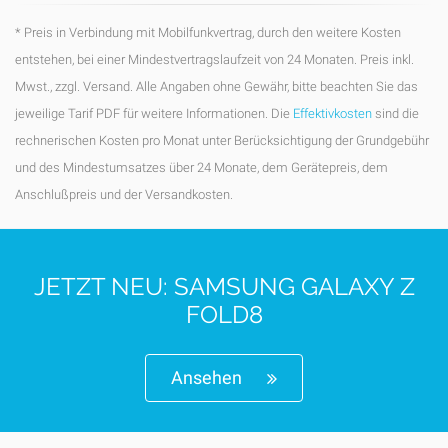
* Preis in Verbindung mit Mobilfunkvertrag, durch den weitere Kosten
entstehen, bei einer Mindestvertragslaufzeit von 24 Monaten. Preis inkl.
Mwst., zzgl. Versand. Alle Angaben ohne Gewähr, bitte beachten Sie das
jeweilige Tarif PDF für weitere Informationen. Die
Effektivkosten
sind die
rechnerischen Kosten pro Monat unter Berücksichtigung der Grundgebühr
und des Mindestumsatzes über 24 Monate, dem Gerätepreis, dem
Anschlußpreis und der Versandkosten.
JETZT NEU: SAMSUNG GALAXY Z
FOLD8
Ansehen