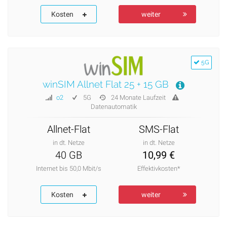
Kosten
weiter
5G
winSIM Allnet Flat 25 + 15 GB
o2
5G
24 Monate Laufzeit
Datenautomatik
Allnet-Flat
SMS-Flat
in dt. Netze
in dt. Netze
40 GB
10,99 €
Internet bis 50,0 Mbit/s
Effektivkosten*
Kosten
weiter