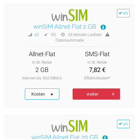
5G
winSIM Allnet Flat 2 GB
o2
5G
24 Monate Laufzeit
Datenautomatik
Allnet-Flat
SMS-Flat
in dt. Netze
in dt. Netze
2 GB
7,82 €
Internet bis 50,0 Mbit/s
Effektivkosten*
Kosten
weiter
5G
winSIM Allnet Flat 20 GB