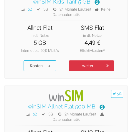
winSIM Kids-Tarif 5 GB
o2
5G
24 Monate Laufzeit
Keine
Datenautomatik
Allnet-Flat
SMS-Flat
in dt. Netze
in dt. Netze
5 GB
4,49 €
Internet bis 50,0 Mbit/s
Effektivkosten*
Kosten
weiter
5G
winSIM Allnet Flat 500 MB
o2
5G
24 Monate Laufzeit
Datenautomatik