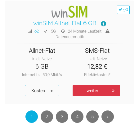
5G
winSIM Allnet Flat 6 GB
o2
5G
24 Monate Laufzeit
Datenautomatik
Allnet-Flat
SMS-Flat
in dt. Netze
in dt. Netze
6 GB
12,82 €
Internet bis 50,0 Mbit/s
Effektivkosten*
Kosten
weiter
1
2
3
4
5