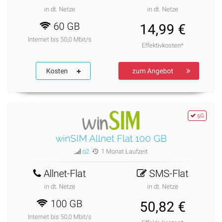
in dt. Netze
in dt. Netze
60 GB
14,99 €
Internet bis 50,0 Mbit/s
Effektivkosten*
Kosten
zum Angebot
5G
winSIM Allnet Flat 100 GB
o2
1 Monat Laufzeit
Allnet-Flat
SMS-Flat
in dt. Netze
in dt. Netze
100 GB
50,82 €
Internet bis 50,0 Mbit/s