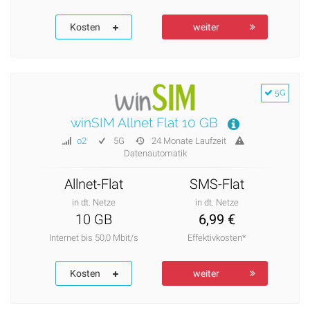
Kosten
weiter
5G
winSIM Allnet Flat 10 GB
o2
5G
24 Monate Laufzeit
Datenautomatik
Allnet-Flat
SMS-Flat
in dt. Netze
in dt. Netze
10 GB
6,99 €
Internet bis 50,0 Mbit/s
Effektivkosten*
Kosten
weiter