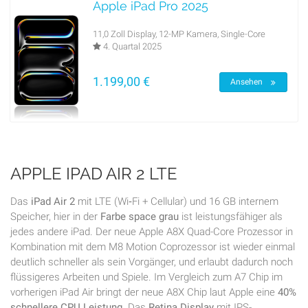
Apple iPad Pro 2025
11,0 Zoll Display, 12-MP Kamera, Single-Core
4. Quartal 2025
1.199,00 €
Ansehen
APPLE IPAD AIR 2 LTE
Das
iPad Air 2
mit LTE (Wi‑Fi + Cellular) und 16 GB internem
Speicher, hier in der
Farbe space grau
ist leistungsfähiger als
jedes andere iPad. Der neue Apple A8X Quad-Core Prozessor in
Kombination mit dem M8 Motion Coprozessor ist wieder einmal
deutlich schneller als sein Vorgänger, und erlaubt dadurch noch
flüssigeres Arbeiten und Spiele. Im Vergleich zum A7 Chip im
vorherigen iPad Air bringt der neue A8X Chip laut Apple eine
40%
schnellere CPU Leistung
. Das
Retina Display
mit IPS-