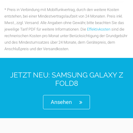
* Preis in Verbindung mit Mobilfunkvertrag, durch den weitere Kosten
entstehen, bei einer Mindestvertragslaufzeit von 24 Monaten. Preis inkl.
Mwst., zzgl. Versand. Alle Angaben ohne Gewähr, bitte beachten Sie das
jeweilige Tarif PDF für weitere Informationen. Die
Effektivkosten
sind die
rechnerischen Kosten pro Monat unter Berücksichtigung der Grundgebühr
und des Mindestumsatzes über 24 Monate, dem Gerätepreis, dem
Anschlußpreis und der Versandkosten.
JETZT NEU: SAMSUNG GALAXY Z
FOLD8
Ansehen