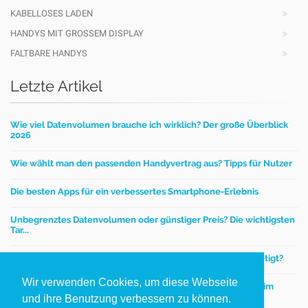
KABELLOSES LADEN
HANDYS MIT GROSSEM DISPLAY
FALTBARE HANDYS
Letzte Artikel
Wie viel Datenvolumen brauche ich wirklich? Der große Überblick
2026
Wie wählt man den passenden Handyvertrag aus? Tipps für Nutzer
Die besten Apps für ein verbessertes Smartphone-Erlebnis
Unbegrenztes Datenvolumen oder günstiger Preis? Die wichtigsten
Tar...
Mobilfunktarife – Wie viel Datenvolumen wird wirklich benötigt?
Wir verwenden Cookies, um diese Webseite
Einen günstigen Handyvertrag finden - worauf kommt es beim
Handytar...
und ihre Benutzung verbessern zu können.