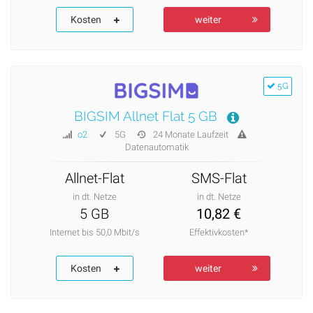
Kosten
weiter
5G
BIGSIM Allnet Flat 5 GB
o2
5G
24 Monate Laufzeit
Datenautomatik
Allnet-Flat
SMS-Flat
in dt. Netze
in dt. Netze
5 GB
10,82 €
Internet bis 50,0 Mbit/s
Effektivkosten*
Kosten
weiter