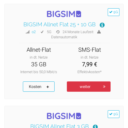
5G
BIGSIM Allnet Flat 25 + 10 GB
o2
5G
24 Monate Laufzeit
Datenautomatik
Allnet-Flat
SMS-Flat
in dt. Netze
in dt. Netze
35 GB
7,99 €
Internet bis 50,0 Mbit/s
Effektivkosten*
Kosten
weiter
5G
BIGSIM Allnet Flat 3 GB