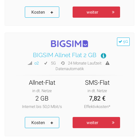
Kosten
weiter
5G
BIGSIM Allnet Flat 2 GB
o2
5G
24 Monate Laufzeit
Datenautomatik
Allnet-Flat
SMS-Flat
in dt. Netze
in dt. Netze
2 GB
7,82 €
Internet bis 50,0 Mbit/s
Effektivkosten*
Kosten
weiter