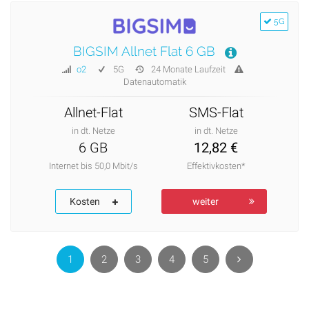
5G
BIGSIM Allnet Flat 6 GB
o2
5G
24 Monate Laufzeit
Datenautomatik
Allnet-Flat
SMS-Flat
in dt. Netze
in dt. Netze
6 GB
12,82 €
Internet bis 50,0 Mbit/s
Effektivkosten*
Kosten
weiter
1
2
3
4
5