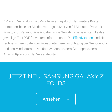
* Preis in Verbindung mit Mobilfunkvertrag, durch den weitere Kosten
entstehen, bei einer Mindestvertragslaufzeit von 24 Monaten. Preis inkl.
Mwst., zzgl. Versand. Alle Angaben ohne Gewähr, bitte beachten Sie das
jeweilige Tarif PDF für weitere Informationen. Die
Effektivkosten
sind die
rechnerischen Kosten pro Monat unter Berücksichtigung der Grundgebühr
und des Mindestumsatzes über 24 Monate, dem Gerätepreis, dem
Anschlußpreis und der Versandkosten.
JETZT NEU: SAMSUNG GALAXY Z
FOLD8
Ansehen