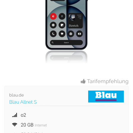
Tarifempfehlung
blau.de
Blau Allnet S
o2
20 GB
Internet