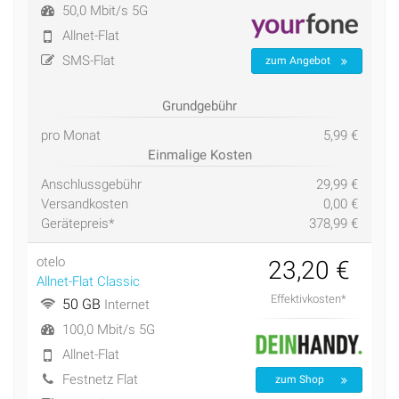
50,0 Mbit/s 5G
Allnet-Flat
SMS-Flat
zum Angebot
Grundgebühr
pro Monat
5,99 €
Einmalige Kosten
Anschlussgebühr
29,99 €
Versandkosten
0,00 €
Gerätepreis*
378,99 €
otelo
23,20 €
Allnet-Flat Classic
Effektivkosten*
50 GB
Internet
100,0 Mbit/s 5G
Allnet-Flat
Festnetz Flat
zum Shop