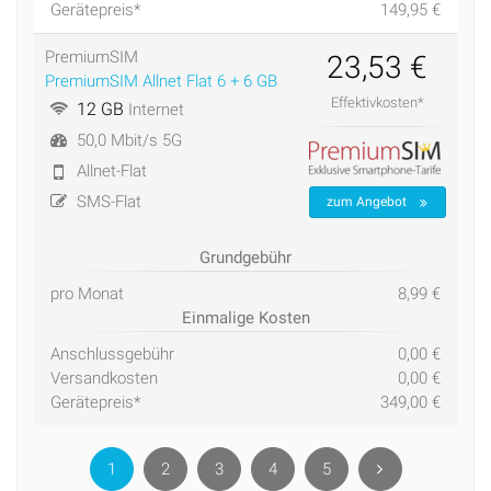
Gerätepreis*
149,95 €
PremiumSIM
23,53 €
PremiumSIM Allnet Flat 6 + 6 GB
Effektivkosten*
12 GB
Internet
50,0 Mbit/s 5G
Allnet-Flat
SMS-Flat
zum Angebot
Grundgebühr
pro Monat
8,99 €
Einmalige Kosten
Anschlussgebühr
0,00 €
Versandkosten
0,00 €
Gerätepreis*
349,00 €
1
2
3
4
5