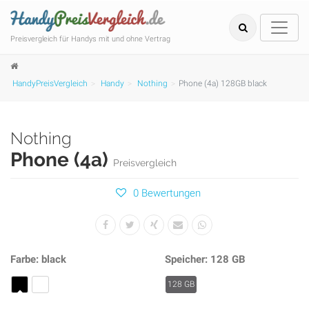
Preisvergleich für Handys mit und ohne Vertrag
HandyPreisVergleich
Handy
Nothing
Phone (4a) 128GB black
Nothing
Phone (4a)
Preisvergleich
0 Bewertungen
Farbe: black
Speicher: 128 GB
black
white
128 GB
128 GB