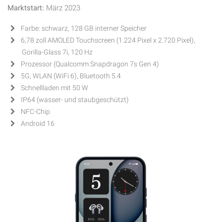
Marktstart:
März 2023
Farbe: schwarz, 128 GB interner Speicher
6,78 zoll AMOLED Touchscreen (1.224 Pixel x 2.720 Pixel),
Gorilla-Glass 7i, 120 Hz
Prozessor (Qualcomm Snapdragon 7s Gen 4)
5G, WLAN (WiFi 6), Bluetooth 5.4
Schnellladen mit 50 W
IP64 (wasser- und staubgeschützt)
NFC-Chip
Android 16