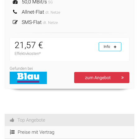
50,0 MBit/s
5G
Allnet-Flat
dt. Netze
SMS-Flat
dt. Netze
21,57 €
Info
Effektivkosten*
Gefunden bei
zum Angebot
Top Angebote
Preise mit Vertrag