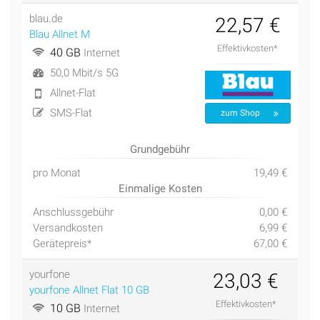
blau.de
22,57 €
Blau Allnet M
Effektivkosten*
40 GB
Internet
50,0 Mbit/s 5G
Allnet-Flat
SMS-Flat
zum Shop
Grundgebühr
pro Monat
19,49 €
Einmalige Kosten
Anschlussgebühr
0,00 €
Versandkosten
6,99 €
Gerätepreis*
67,00 €
yourfone
23,03 €
yourfone Allnet Flat 10 GB
Effektivkosten*
10 GB
Internet