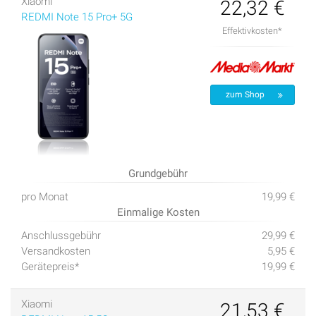
Xiaomi
22,32 €
REDMI Note 15 Pro+ 5G
Effektivkosten*
zum Shop
Grundgebühr
pro Monat
19,99 €
Einmalige Kosten
Anschlussgebühr
29,99 €
Versandkosten
5,95 €
Gerätepreis*
19,99 €
Xiaomi
21,53 €