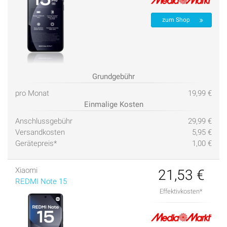
zum Shop
Grundgebühr
pro Monat
19,99 €
Einmalige Kosten
Anschlussgebühr
29,99 €
Versandkosten
5,95 €
Gerätepreis*
1,00 €
Xiaomi
21,53 €
REDMI Note 15
Effektivkosten*