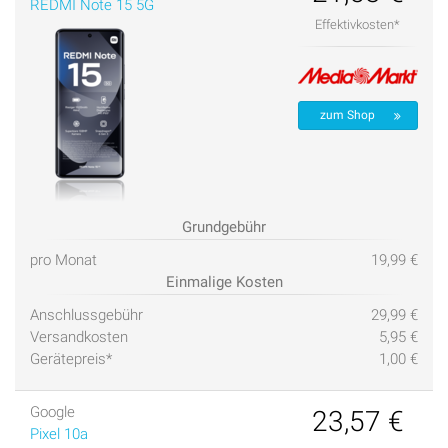
REDMI Note 15 5G
Effektivkosten*
zum Shop
Grundgebühr
pro Monat
19,99 €
Einmalige Kosten
Anschlussgebühr
29,99 €
Versandkosten
5,95 €
Gerätepreis*
1,00 €
Google
23,57 €
Pixel 10a