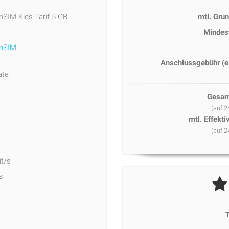
SIM Kids-Tarif 5 GB
mtl. Gru
Mindes
mSIM
Anschlussgebühr (e
ate
Gesam
(auf 
mtl. Effekt
(auf 
it/s
s
T