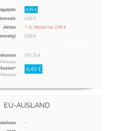
ndgebühr
4,99 €
tumsatz
0,00 €
Aktion
1.-6. Monat nur 2,99 €
inmalig)
0,00 €
tkosten
107,76 €
24 Monate)
ivkosten*
4,49 €
24 Monate)
EU-AUSLAND
elefonie
—