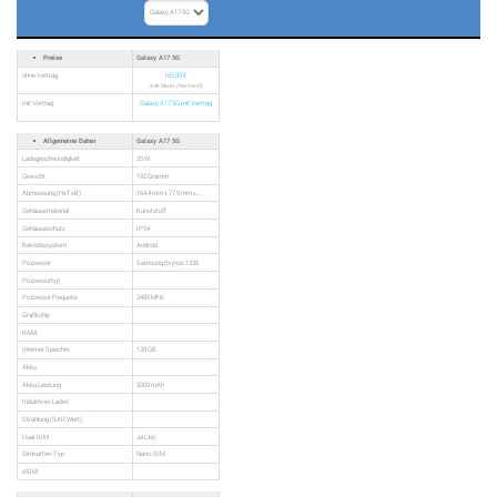
Preise
Galaxy A17 5G
ohne Vertrag
165,00 €
(inkl. Mwst./Versand)
mit Vertrag
Galaxy A17 5G mit Vertrag
Allgemeine Daten
Galaxy A17 5G
Ladegeschwindigkeit
25 W
Gewicht
192 Gramm
Abmessung (HxTxB)
164,4 mm x 77,9 mm x ...
Gehäusematerial
Kunststoff
Gehäuseschutz
IP54
Betriebssystem
Android
Prozessor
Samsung Exynos 1330
Prozessortyp
Prozessor Frequenz
2450 MHz
Grafikchip
RAM
Interner Speicher
128 GB
Akku
Akku Leistung
5000 mAh
Induktives Laden
Strahlung (SAR Wert)
Dual-SIM
Ja (Ja)
Simkarten-Typ
Nano-SIM
eSIM