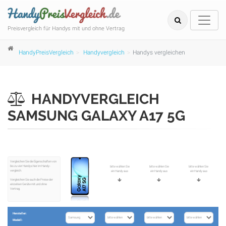
Preisvergleich für Handys mit und ohne Vertrag
HandyPreisVergleich
Handyvergleich
Handys vergleichen
HANDYVERGLEICH
SAMSUNG GALAXY A17 5G
Vergleichen Sie die Eigenschaften von
bis zu vier Handys hier im Handy­
bitte wählen Sie
bitte wählen Sie
bitte wählen Sie
vergleich.
ein Handy aus
ein Handy aus
ein Handy aus
Vergleichen Sie auch die Preise der
einzelnen Geräte mit und ohne
Vertrag.
Hersteller:
Modell: