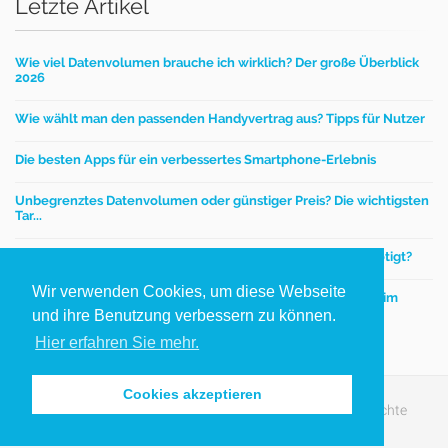
Letzte Artikel
Wie viel Datenvolumen brauche ich wirklich? Der große Überblick
2026
Wie wählt man den passenden Handyvertrag aus? Tipps für Nutzer
Die besten Apps für ein verbessertes Smartphone-Erlebnis
Unbegrenztes Datenvolumen oder günstiger Preis? Die wichtigsten
Tar...
Mobilfunktarife – Wie viel Datenvolumen wird wirklich benötigt?
Wir verwenden Cookies, um diese Webseite
Einen günstigen Handyvertrag finden - worauf kommt es beim
Handytar...
und ihre Benutzung verbessern zu können.
Hier erfahren Sie mehr.
Cookies akzeptieren
Copyright © 2012-2026 handy­preis­vergleich.de. Alle Rechte
vorbehalten.