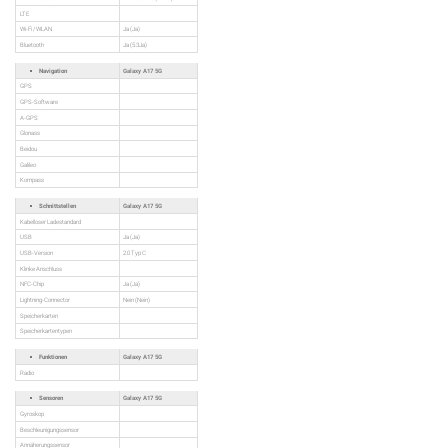
LTE
Wi-Fi / WLAN
Ja (Ja)
Bluetooth
Ja (5.3Ja)
Navigation
Galaxy A17 5G
GPS
GPS-Software
A-GPS
Glonass
Beidou
Galileo
Kompass
Schnittstellen
Galaxy A17 5G
Kabelloser Ladestandard
USB
Ja (Ja)
USB-Version
2.0 Typ C
Klinke Anschluss
NFC-Chip
Ja (Ja)
Lightning-Connector
Nein (Nein)
Speicherkarten
Speicherkartentypen
Funktionen
Galaxy A17 5G
Radio
Sensoren
Galaxy A17 5G
Gyroskop
Beschleunigungssensor
Annäherungssensor