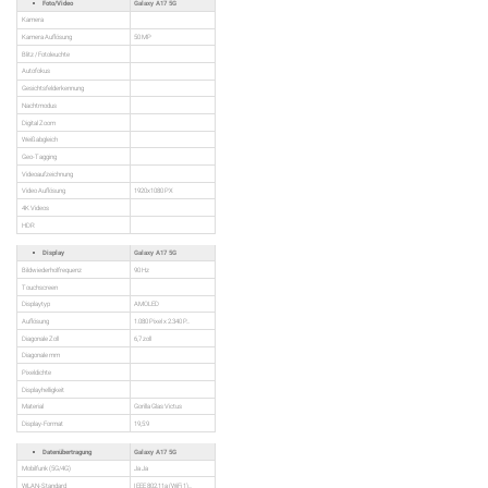
Foto/Video
Galaxy A17 5G
Kamera
Kamera Auflösung
50 MP
Blitz / Fotoleuchte
Autofokus
Gesichtsfelderkennung
Nachtmodus
Digital Zoom
Weißabgleich
Geo-Tagging
Videoaufzeichnung
Video Auflösung
1920x1080 PX
4K Videos
HDR
Display
Galaxy A17 5G
Bildwiederholfrequenz
90 Hz
Touchscreen
Displaytyp
AMOLED
Auflösung
1.080 Pixel x 2.340 P...
Diagonale Zoll
6,7 zoll
Diagonale mm
Pixeldichte
Displayhelligkeit
Material
Gorilla Glas Victus
Display-Format
19,5:9
Datenübertragung
Galaxy A17 5G
Mobilfunk (5G/4G)
Ja Ja
WLAN-Standard
IEEE 802.11a (WiFi 1)...